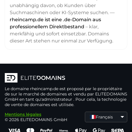
unabhängig davon, ob Kunden über
Suchmaschinen oder KI-Systeme suchen. —
rheincamp.de ist eine .de-Domain aus
professionellem Direktbestand
– klar,
merkfähig und sofort einsetzbar. Domains
dieser Art stehen nur einmal zur Verfügung.
Le domaine
rheincamp.de
est proposé par le propriétaire
de
sur le marché de domaines
et vendu par ELITEDOMAINS
GmbH en tant qu'administrateur
. Pour cela, la technologie
de vente de domaines
est utilisée.
Mentions légales
Français
© 2026 ELITEDOMAINS GmbH