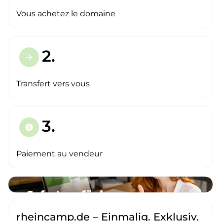
Vous achetez le domaine
2.
arrow_forward
Transfert vers vous
3.
paid
Paiement au vendeur
rheincamp.de – Einmalig. Exklusiv.