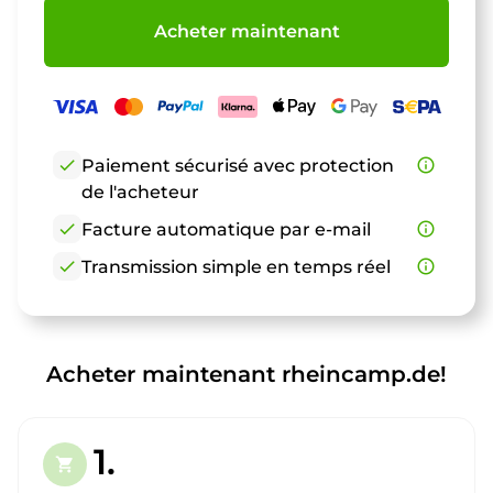
Acheter maintenant
check
Paiement sécurisé avec protection
info_outline
de l'acheteur
check
Facture automatique par e-mail
info_outline
check
Transmission simple en temps réel
info_outline
Acheter maintenant rheincamp.de!
1.
shopping_cart